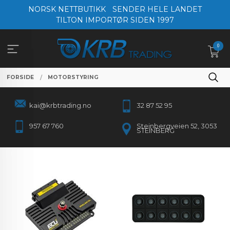
Gå
NORSK NETTBUTIKK
SENDER HELE LANDET
til
TILTON IMPORTØR SIDEN 1997
innholdet
0
FORSIDE
MOTORSTYRING
kai@krbtrading.no
32 87 52 95
957 67 760
Steinbergveien 52, 3053
STEINBERG