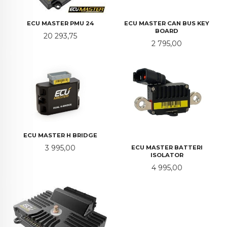
ECU MASTER PMU 24
ECU MASTER CAN BUS KEY
BOARD
Pris
20 293,75
Pris
2 795,00
ECU MASTER H BRIDGE
Pris
3 995,00
ECU MASTER BATTERI
ISOLATOR
Pris
4 995,00