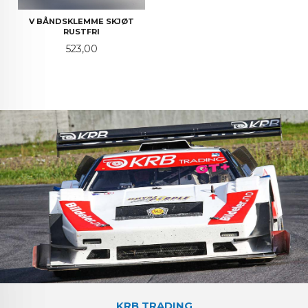
V BÅNDSKLEMME SKJØT
RUSTFRI
Pris
523,00
KRB TRADING