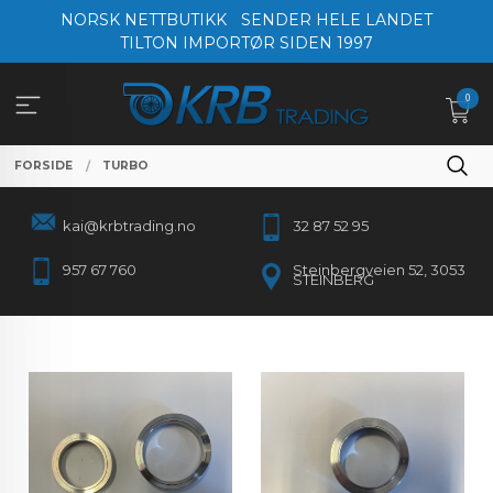
Gå
NORSK NETTBUTIKK
SENDER HELE LANDET
til
TILTON IMPORTØR SIDEN 1997
innholdet
0
FORSIDE
TURBO
kai@krbtrading.no
32 87 52 95
957 67 760
Steinbergveien 52, 3053
STEINBERG