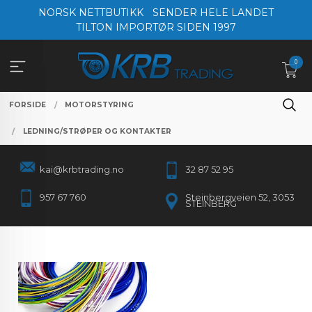
Gå
NORSK NETTBUTIKK
SENDER HELE LANDET
til
TILTON IMPORTØR SIDEN 1997
innholdet
0
FORSIDE
MOTORSTYRING
LEDNING/STRØPER OG KONTAKTER
kai@krbtrading.no
32 87 52 95
957 67 760
Steinbergveien 52, 3053
STEINBERG