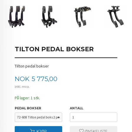
TILTON PEDAL BOKSER
Tilton pedal bokser
Pris
NOK
5 775,00
inkl. mva.
På lager: 1 stk.
PEDAL BOKSER
ANTALL
KJØP
ØNSKELISTE