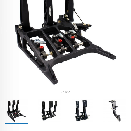
72-856