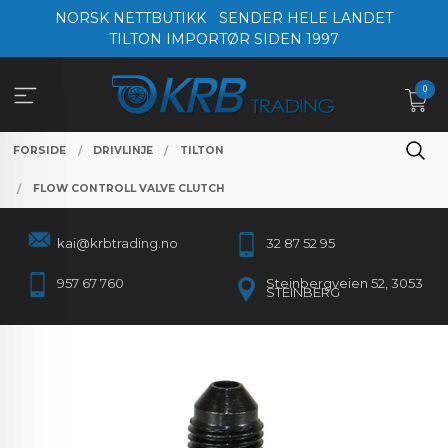
Gå
NORSK NETTBUTIKK
SENDER HELE LANDET
til
TILTON IMPORTØR SIDEN 1997
innholdet
0
FORSIDE
DRIVLINJE
TILTON
FLOW CONTROLL VALVE CLUTCH
kai@krbtrading.no
32 87 52 95
957 67 760
Steinbergveien 52, 3053
STEINBERG