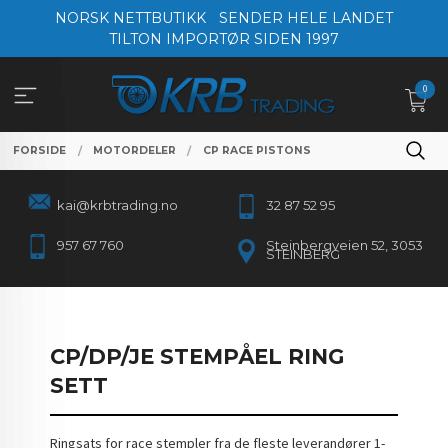
Gå
NORSK NETTBUTIKK
SENDER HELE LANDET
til
TILTON IMPORTØR SIDEN 1997
innholdet
0
FORSIDE
MOTORDELER
CP RACE PISTONS
kai@krbtrading.no
32 87 52 95
957 67 760
Steinbergveien 52, 3053
STEINBERG
CP/DP/JE STEMPÅEL RING
SETT
Ringsats for race stempler fra de fleste leverandører 1-