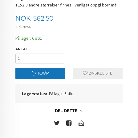
1,2-2,8 andre størrelser finnes , Venligst oppgi borr mål
Pris
NOK
562,50
inkl. mva.
På lager: 6 stk.
ANTALL
KJØP
ØNSKELISTE
Lagerstatus:
På lager: 6 stk.
DEL DETTE